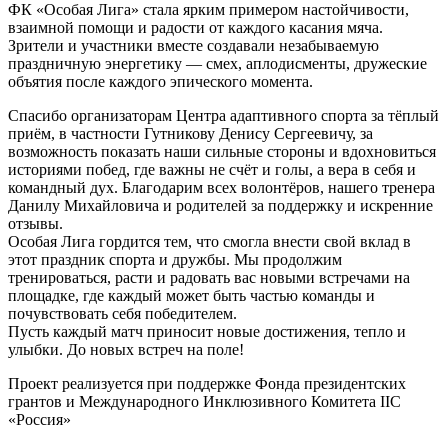
ФК «Особая Лига» стала ярким примером настойчивости,
взаимной помощи и радости от каждого касания мяча.
Зрители и участники вместе создавали незабываемую
праздничную энергетику — смех, аплодисменты, дружеские
объятия после каждого эпического момента.
Спасибо организаторам Центра адаптивного спорта за тёплый
приём, в частности Гутникову Денису Сергеевичу, за
возможность показать наши сильные стороны и вдохновиться
историями побед, где важны не счёт и голы, а вера в себя и
командный дух. Благодарим всех волонтёров, нашего тренера
Данилу Михайловича и родителей за поддержку и искренние
отзывы.
Особая Лига гордится тем, что смогла внести свой вклад в
этот праздник спорта и дружбы. Мы продолжим
тренироваться, расти и радовать вас новыми встречами на
площадке, где каждый может быть частью команды и
почувствовать себя победителем.
Пусть каждый матч приносит новые достижения, тепло и
улыбки. До новых встреч на поле!
Проект реализуется при поддержке Фонда президентских
грантов и Международного Инклюзивного Комитета IIC
«Россия»