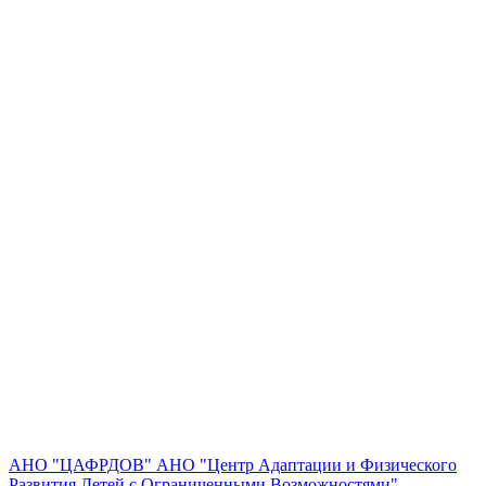
АНО "ЦАФРДОВ"
АНО "Центр Адаптации и Физического
Развития Детей с Ограниченными Возможностями"